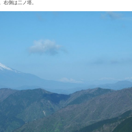
。右側は二ノ塔。