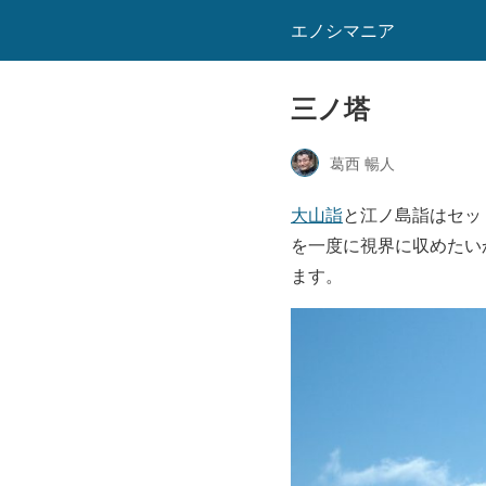
エノシマニア
三ノ塔
葛西 暢人
大山詣
と江ノ島詣はセッ
を一度に視界に収めたい
ます。