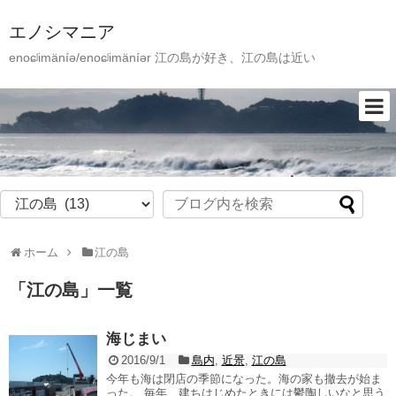
エノシマニア
enoɕʲimäníə/enoɕʲimäníər 江の島が好き、江の島は近い
ホーム
江の島
「
江の島
」
一覧
海じまい
2016/9/1
島内
,
近景
,
江の島
今年も海は閉店の季節になった。海の家も撤去が始ま
った。 毎年、建ちはじめたときには鬱陶しいなと思う