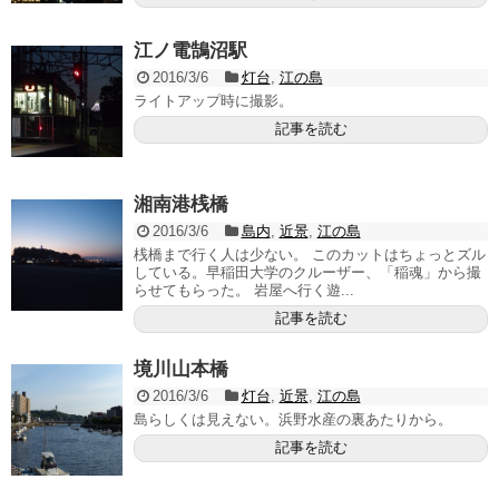
江ノ電鵠沼駅
2016/3/6
灯台
,
江の島
ライトアップ時に撮影。
記事を読む
湘南港桟橋
2016/3/6
島内
,
近景
,
江の島
桟橋まで行く人は少ない。 このカットはちょっとズル
している。早稲田大学のクルーザー、「稲魂」から撮
らせてもらった。 岩屋へ行く遊...
記事を読む
境川山本橋
2016/3/6
灯台
,
近景
,
江の島
島らしくは見えない。浜野水産の裏あたりから。
記事を読む