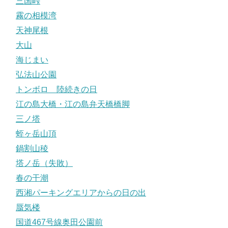
三国峠
霧の相模湾
天神尾根
大山
海じまい
弘法山公園
トンボロ 陸続きの日
江の島大橋・江の島弁天橋橋脚
三ノ塔
蛭ヶ岳山頂
鍋割山稜
塔ノ岳（失敗）
春の干潮
西湘パーキングエリアからの日の出
蜃気楼
国道467号線奥田公園前