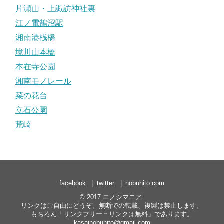
片瀬山・上諏訪神社裏
江ノ電鵠沼駅
湘南港桟橋
境川山本橋
本在寺公園
湘南モノレール
菜の花台
立石公園
荒崎
facebook
twitter
nobuhito.com
© 2017
エノシマニア
.
リンクはご自由にどうぞ。無断での転載、複製は禁止します。
もちろん「リンクフリー＝リンクは無料」であります。
kasainobuhito@gmail.com