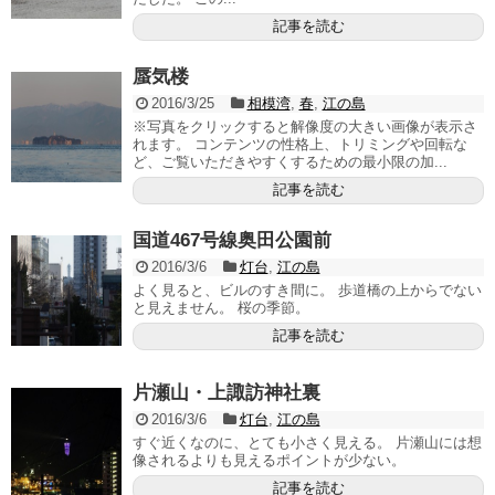
記事を読む
蜃気楼
2016/3/25
相模湾
,
春
,
江の島
※写真をクリックすると解像度の大きい画像が表示さ
れます。 コンテンツの性格上、トリミングや回転な
ど、ご覧いただきやすくするための最小限の加...
記事を読む
国道467号線奥田公園前
2016/3/6
灯台
,
江の島
よく見ると、ビルのすき間に。 歩道橋の上からでない
と見えません。 桜の季節。
記事を読む
片瀬山・上諏訪神社裏
2016/3/6
灯台
,
江の島
すぐ近くなのに、とても小さく見える。 片瀬山には想
像されるよりも見えるポイントが少ない。
記事を読む