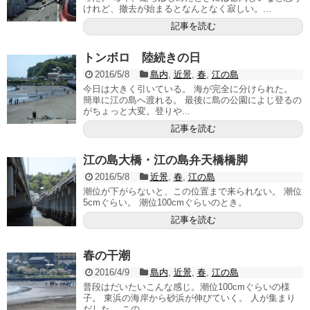
けれど、撤去が始まるとなんとなく寂しい。...
記事を読む
トンボロ 陸続きの日
2016/5/8
島内
,
近景
,
春
,
江の島
今日は大きく引いている。 海が完全に分けられた。
簡単に江の島へ渡れる。 最後に島の公園によじ登るの
がちょっと大変。登りや...
記事を読む
江の島大橋・江の島弁天橋橋脚
2016/5/8
近景
,
春
,
江の島
潮位が下がらないと、この位置まで来られない。 潮位
5cmぐらい。 潮位100cmぐらいのとき。
記事を読む
春の干潮
2016/4/9
島内
,
近景
,
春
,
江の島
普段はだいたいこんな感じ。潮位100cmぐらいの様
子。 東浜の海岸から砂浜が伸びていく。 人が集まり
だした。 この...