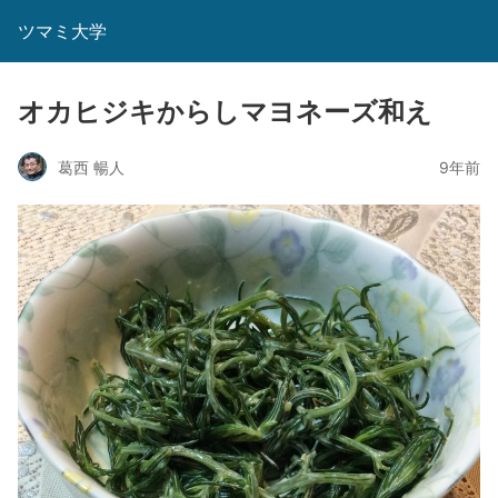
ツマミ大学
オカヒジキからしマヨネーズ和え
葛西 暢人
9年前