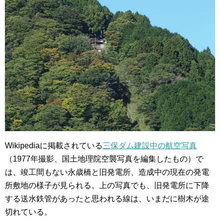
Wikipediaに掲載されている
三保ダム建設中の航空写真
（1977年撮影、国土地理院空襲写真を編集したもの）で
は、竣工間もない永歳橋と旧発電所、造成中の現在の発電
所敷地の様子が見られる。上の写真でも、旧発電所に下降
する送水鉄管があったと思われる線は、いまだに樹木が途
切れている。