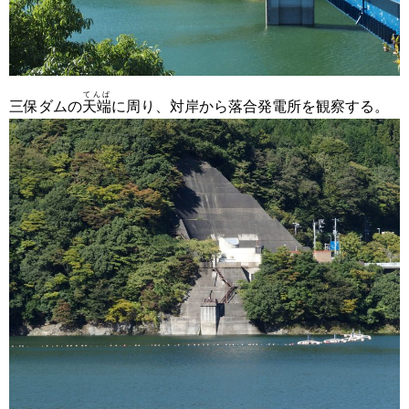
てんば
三保ダムの
天端
に周り、対岸から落合発電所を観察する。