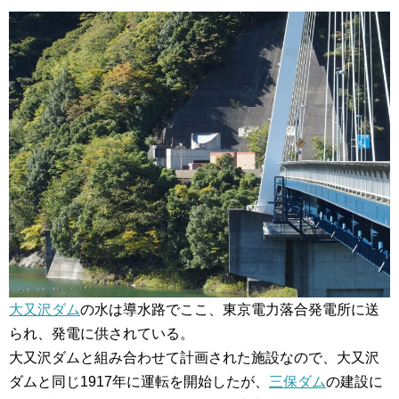
大又沢ダム
の水は導水路でここ、東京電力落合発電所に送
られ、発電に供されている。
大又沢ダムと組み合わせて計画された施設なので、大又沢
ダムと同じ1917年に運転を開始したが、
三保ダム
の建設に