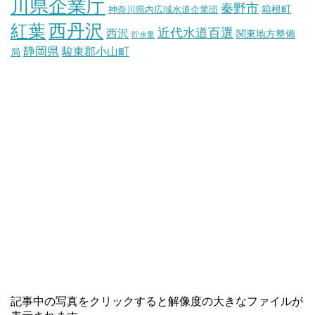
川県企業庁
秦野市
箱根町
神奈川県内広域水道企業団
西丹沢
紅葉
近代水道百選
西沢
関東地方整備
貯水量
静岡県
駿東郡小山町
局
記事中の写真をクリックすると解像度の大きなファイルが