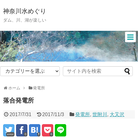
神奈川水めぐり
ダム、川、湖が楽しい
ホーム
発電所
落合発電所
2017/7/31
2017/11/3
発電所
,
世附川
,
大又沢
error
0
0