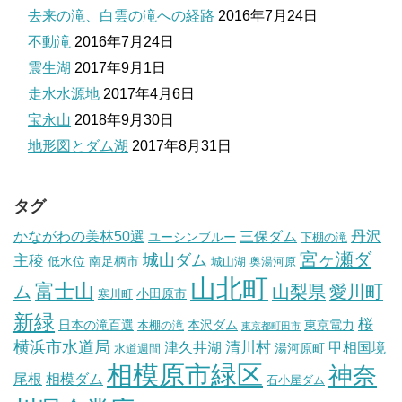
去来の滝、白雲の滝への経路
2016年7月24日
不動滝
2016年7月24日
震生湖
2017年9月1日
走水水源地
2017年4月6日
宝永山
2018年9月30日
地形図とダム湖
2017年8月31日
タグ
丹沢
かながわの美林50選
三保ダム
ユーシンブルー
下棚の滝
宮ヶ瀬ダ
城山ダム
主稜
低水位
南足柄市
城山湖
奥湯河原
山北町
富士山
ム
山梨県
愛川町
小田原市
寒川町
新緑
桜
日本の滝百選
本沢ダム
東京電力
本棚の滝
東京都町田市
横浜市水道局
清川村
津久井湖
甲相国境
湯河原町
水道週間
相模原市緑区
神奈
尾根
相模ダム
石小屋ダム