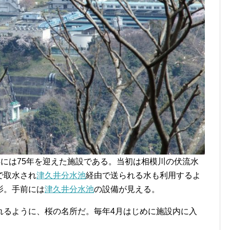
17年には75年を迎えた施設である。当初は相模川の伏流水
で取水され
津久井分水池
経由で送られる水も利用するよ
影。手前には
津久井分水池
の設備が見える。
れるように、桜の名所だ。毎年4月はじめに施設内に入