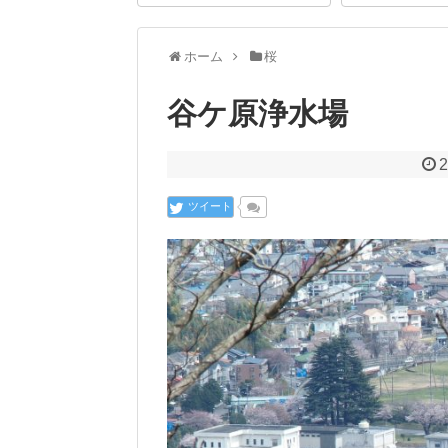
ホーム
桜
谷ケ原浄水場
2
ツイート