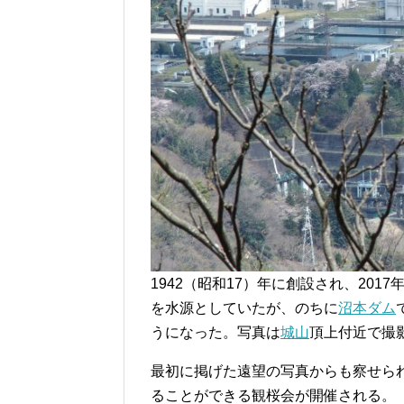
1942（昭和17）年に創設され、20
を水源としていたが、のちに
沼本ダム
うになった。写真は
城山
頂上付近で撮
最初に掲げた遠望の写真からも察せら
ることができる観桜会が開催される。