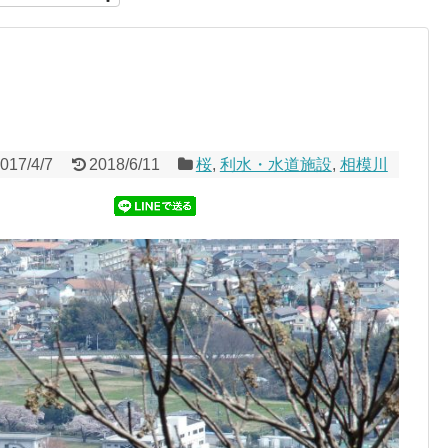
017/4/7
2018/6/11
桜
,
利水・水道施設
,
相模川