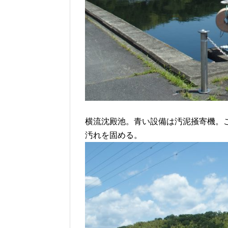
横流沈殿池。青い設備は汚泥掻寄機。
汚れを固める。