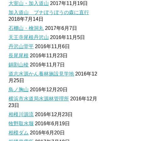
大室山・加入道山
2017年11月19日
加入道山 ブナぼうぼうの森に直行
2018年7月14日
石棚山・檜洞丸
2017年6月7日
天王寺尾根丹沢山
2016年11月5日
丹沢山堂平
2016年11月6日
長尾尾根
2016年11月23日
鍋割山稜
2016年11月7日
道志水源かん養林施設見学地
2016年12
月25日
鳥ノ胸山
2016年12月20日
横浜市水道局水源林管理所
2016年12月
23日
相模川源流
2016年12月23日
牧野取水堰
2016年6月19日
相模ダム
2016年6月20日