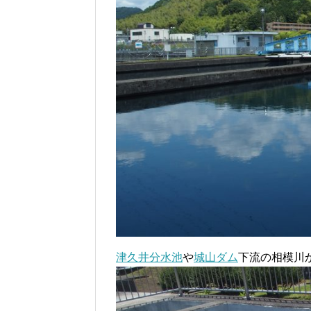
津久井分水池
や
城山ダム
下流の相模川