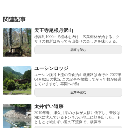
関連記事
天王寺尾根丹沢山
標高約1000mで植林を抜け、広葉樹林が始まる。ク
サリの難所はあっても山登りの楽しさを味わえる。
記事を読む
ユーシンロッジ
ユーシン渓谷上流の玄倉治山運搬路は通行止 2022年
04月02日の状況 この記事を掲載してから年数が経過
していますが、再開への動...
記事を読む
太井ずい道跡
2019年春、津久井湖の水位が大幅に低下し、普段は
湖水に沈んでいるトンネルが地上に顔を出した。 も
ともとは城山ずい道の下流側で、横浜市...