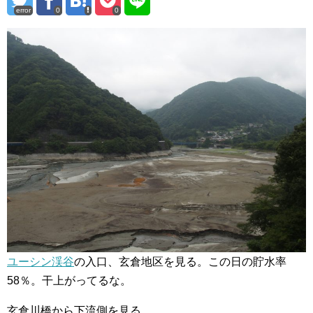
error
0
0
ユーシン渓谷
の入口、玄倉地区を見る。この日の貯水率
58％。干上がってるな。
玄倉川橋から下流側を見る。