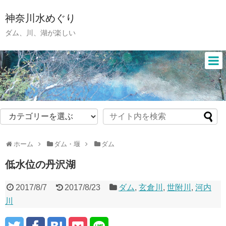
神奈川水めぐり
ダム、川、湖が楽しい
ホーム
ダム・堰
ダム
低水位の丹沢湖
2017/8/7
2017/8/23
ダム
,
玄倉川
,
世附川
,
河内
川