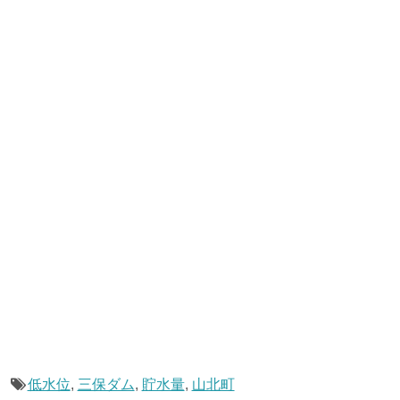
低水位
,
三保ダム
,
貯水量
,
山北町