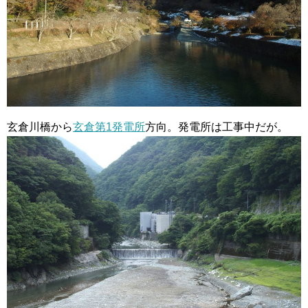
玄倉川橋から
玄倉第1発電所
方向。発電所は工事中だが。