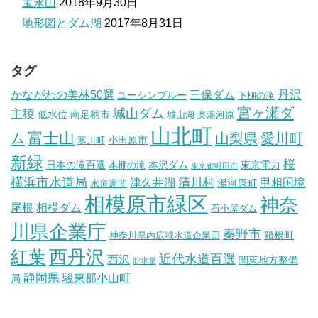
宝永山
2018年9月30日
地形図とダム湖
2017年8月31日
タグ
丹沢
かながわの美林50選
三保ダム
ユーシンブルー
下棚の滝
宮ヶ瀬ダ
城山ダム
主稜
低水位
南足柄市
城山湖
奥湯河原
山北町
富士山
ム
山梨県
愛川町
小田原市
寒川町
新緑
桜
日本の滝百選
本沢ダム
東京電力
本棚の滝
東京都町田市
横浜市水道局
清川村
津久井湖
甲相国境
湯河原町
水道週間
相模原市緑区
神奈
尾根
相模ダム
石小屋ダム
川県企業庁
秦野市
箱根町
神奈川県内広域水道企業団
西丹沢
紅葉
近代水道百選
西沢
関東地方整備
貯水量
静岡県
駿東郡小山町
局