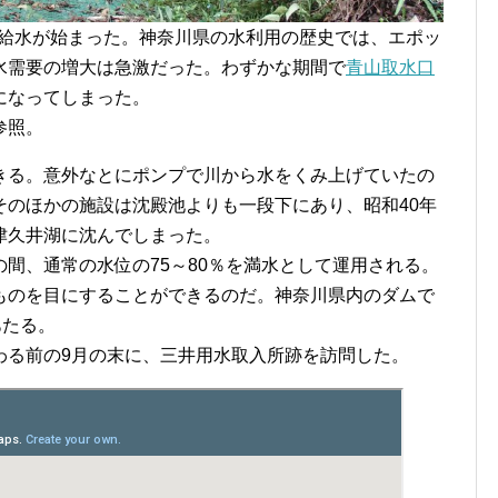
への給水が始まった。神奈川県の水利用の歴史では、エポッ
水需要の増大は急激だった。わずかな期間で
青山取水口
になってしまった。
参照。
きる。意外なとにポンプで川から水をくみ上げていたの
そのほかの施設は沈殿池よりも一段下にあり、昭和40年
津久井湖に沈んでしまった。
間、通常の水位の75～80％を満水として運用される。
ものを目にすることができるのだ。神奈川県内のダムで
あたる。
わる前の9月の末に、三井用水取入所跡を訪問した。