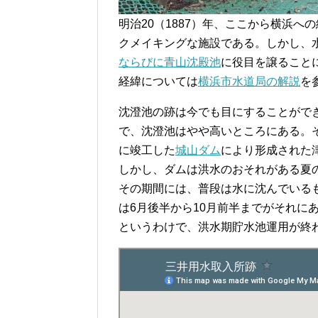
明治20（1887）年、ここから横浜
クメイキングな施設である。しかし、
ならびに青山沈殿池
に役目を譲ること
経緯については
横浜市水道局の解説
を
沈澄池の跡は今でも目にすることがで
で、沈澄池はやや高いところにある。
に竣工した
城山ダム
により形成された
しかし、ダムは洪水のおそれがある夏の
その期間には、普段は水に沈んでいる
は6月後半から10月前半までがそれに
というわけで、洪水期貯水池運用が終