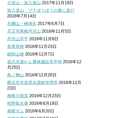
大室山・加入道山
2017年11月19日
加入道山 ブナぼうぼうの森に直行
2018年7月14日
石棚山・檜洞丸
2017年6月7日
天王寺尾根丹沢山
2016年11月5日
丹沢山堂平
2016年11月6日
長尾尾根
2016年11月23日
鍋割山稜
2016年11月7日
道志水源かん養林施設見学地
2016年12
月25日
鳥ノ胸山
2016年12月20日
横浜市水道局水源林管理所
2016年12月
23日
相模川源流
2016年12月23日
牧野取水堰
2016年6月19日
相模ダム
2016年6月20日