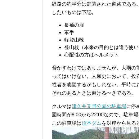
経路の約半分は舗装された道路である
したいものは下記。
長袖の服
軍手
軽登山靴
登山杖（本来の目的とは違う使い
心配性の方はヘルメット
脅かすわけではありませんが、大雨の
ってはいけない。人類史において、投
牲者を凌駕するかもしれない。平時に
それのあるときは避けるべきである。
クルマは
津久井又野公園の駐車場
に停
園時間が8:00から22:00なので、
この駐車場は
沼本ダム
を対岸から見る