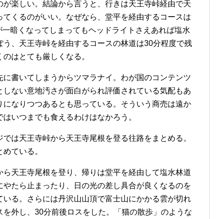
のが楽しい。結論から言うと、行きは天王寺峠経由で天
ってくるのがいい。なぜなら、堂平を経由するコースは
が一暗くなってしまってもヘッドライトさえあれば塩水
ぽう、天王寺峠を経由するコースの林道は30分程度で残
くのはとても厳しくなる。
先に書いてしまうからツマラナイ。わが国のコンテンツ
としない意地汚さが面白がられ評価されている気配もあ
りになりつつあるとも思っている。そういう商売は遠か
ではいつまでも食えるわけはなかろう。
ジでは天王寺峠から天王寺尾根を登る往路をまとめる。
とめている。
から天王寺尾根を登り、帰りは堂平を経由して塩水林道
にやたら止まったり、日の光の差し具合が良くなるのを
ている。さらには丹沢山山頂で富士山にかかる雲が切れ
スを外し、30分前後ロスをした。「猫の散歩」のような