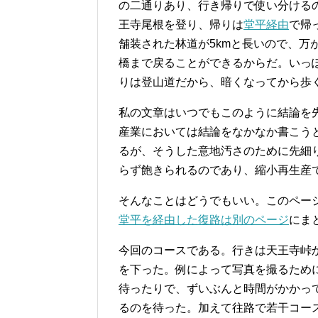
の二通りあり、行き帰りで使い分ける
王寺尾根を登り、帰りは
堂平経由
で帰
舗装された林道が5kmと長いので、万
橋まで戻ることができるからだ。いっ
りは登山道だから、暗くなってから歩
私の文章はいつでもこのように結論を
産業においては結論をなかなか書こう
るが、そうした意地汚さのために先細
らず飽きられるのであり、縮小再生産
そんなことはどうでもいい。このペー
堂平を経由した復路は別のページ
にま
今回のコースである。行きは天王寺峠
を下った。例によって写真を撮るため
待ったりで、ずいぶんと時間がかかっ
るのを待った。加えて往路で若干コー