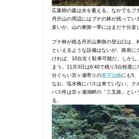
広葉樹の森は水を蓄える。なかでもブ
丹沢山の周辺にはブナの林が残ってい
多いが、山の東側一帯にはまだ十分楽
ブナ林が残る丹沢山東側の登山口は、神
といえるような設備はないが、路肩に
ければ、10台近く駐車可能だ。しか
まう。11月3日は6:40で残り3台程
分ぐらい宮ヶ瀬寄りの
青宇治橋
にも5
なお、塩水橋にバスは来ていない。ク
バス停は宮ヶ瀬湖畔の「三叉路」とい
る。