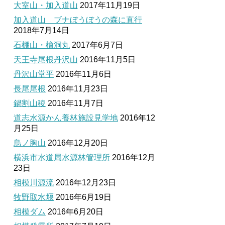
大室山・加入道山
2017年11月19日
加入道山 ブナぼうぼうの森に直行
2018年7月14日
石棚山・檜洞丸
2017年6月7日
天王寺尾根丹沢山
2016年11月5日
丹沢山堂平
2016年11月6日
長尾尾根
2016年11月23日
鍋割山稜
2016年11月7日
道志水源かん養林施設見学地
2016年12
月25日
鳥ノ胸山
2016年12月20日
横浜市水道局水源林管理所
2016年12月
23日
相模川源流
2016年12月23日
牧野取水堰
2016年6月19日
相模ダム
2016年6月20日