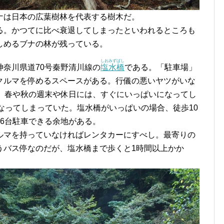
ナは日本の広葉樹林を代表する樹木だ。
る。かつてに比べ衰退してしまったといわれるところも
しめるブナの林が残っている。
しおみずばし
奈川県道70号秦野清川線の
塩水橋
である。「駐車場」
クルマを停めるスペースがある。行儀の悪いヤツがいな
し、春や秋の週末や休日には、すぐにいっぱいになってし
度になってしまっていた。塩水橋がいっぱいの場合、徒歩10
、6台駐車できる余地がある。
ルマを持っていなければレンタカーにすべし。最寄りの
うバス停なのだが、塩水橋まで歩くと1時間以上かか