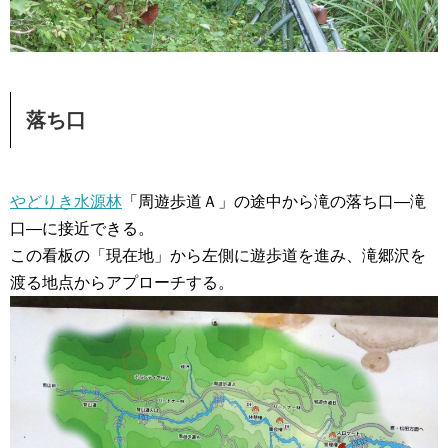
落ち口
やどりき水源林
「周遊歩道Ａ」の途中から滝の落ち口―滝
口―に接近できる。
この看板の「現在地」から左側に遊歩道を進み、滝郷沢を
渡る地点からアプローチする。