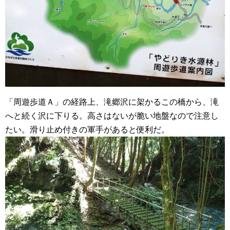
「周遊歩道Ａ」の経路上、滝郷沢に架かるこの橋から、滝
へと続く沢に下りる。高さはないが脆い地盤なので注意し
たい。滑り止め付きの軍手があると便利だ。