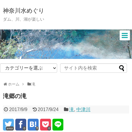
神奈川水めぐり
ダム、川、湖が楽しい
ホーム
滝
滝郷の滝
2017/9/9
2017/9/24
滝
,
中津川
error
0
0