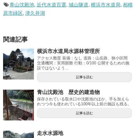
青山沈殿池
,
近代水道百選
,
城山隧道
,
横浜市水道局
,
相模
原市緑区
,
津久井湖
関連記事
横浜市水道局水源林管理所
アクセス難度 装備：なし 道路：山岳路、狭小区間
交通機関：実用困難 行動：0/100 公開するための施
設ではないよう...
記事を読む
青山沈殿池 歴史的建造物
保存されている取水口や沈殿池のほか、手を加えら
れつつ今も使われている100年以上前の施設も残る。
記事を読む
走水水源地