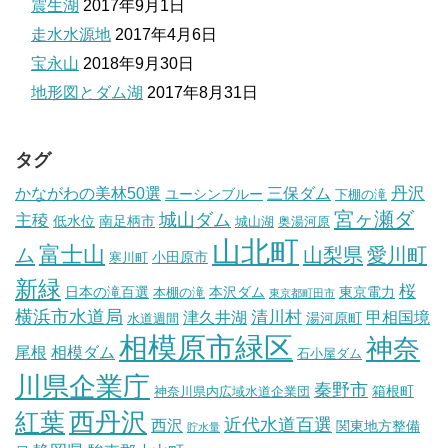
震生湖
2017年9月1日
走水水源地
2017年4月6日
宝永山
2018年9月30日
地形図とダム湖
2017年8月31日
タグ
丹沢
かながわの美林50選
三保ダム
ユーシンブルー
下棚の滝
宮ヶ瀬ダ
城山ダム
主稜
低水位
南足柄市
城山湖
奥湯河原
山北町
富士山
ム
山梨県
愛川町
小田原市
寒川町
新緑
桜
日本の滝百選
本沢ダム
東京電力
本棚の滝
東京都町田市
横浜市水道局
清川村
津久井湖
甲相国境
湯河原町
水道週間
相模原市緑区
神奈
尾根
相模ダム
石小屋ダム
川県企業庁
秦野市
箱根町
神奈川県内広域水道企業団
西丹沢
紅葉
近代水道百選
西沢
関東地方整備
貯水量