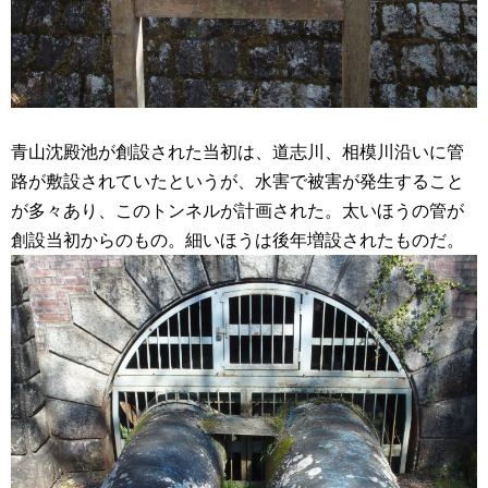
青山沈殿池が創設された当初は、道志川、相模川沿いに管
路が敷設されていたというが、水害で被害が発生すること
が多々あり、このトンネルが計画された。太いほうの管が
創設当初からのもの。細いほうは後年増設されたものだ。