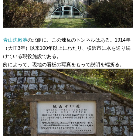
青山沈殿池
の北側に、この煉瓦のトンネルはある。1914年
（大正3年）以来100年以上にわたり、横浜市に水を送り続
けている現役施設である。
例によって、現地の看板の写真をもって説明を端折る。