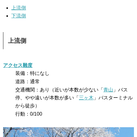
上流側
下流側
上流側
アクセス難度
装備：特になし
道路：通常
交通機関：あり（近いが本数が少ない「
青山
」バス
停、やや遠いが本数が多い「
三ヶ木
」バスターミナル
から徒歩）
行動：0/100