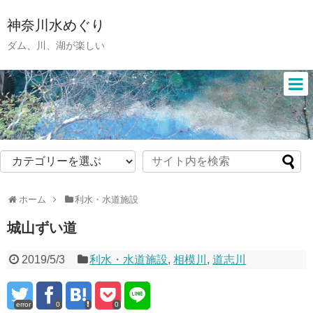
神奈川水めぐり
ダム、川、湖が楽しい
ホーム
利水・水道施設
城山ずい道
2019/5/3
利水・水道施設
,
相模川
,
道志川
error
0
0