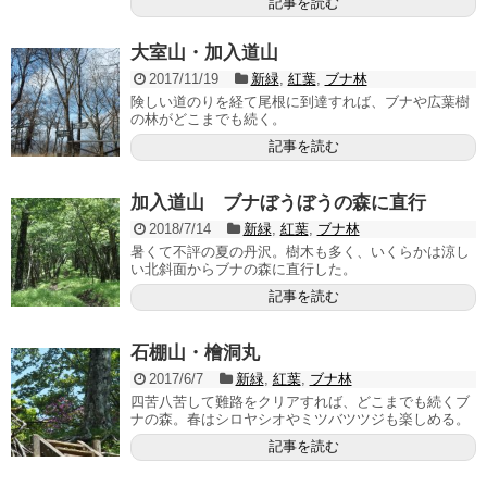
記事を読む
大室山・加入道山
2017/11/19
新緑
,
紅葉
,
ブナ林
険しい道のりを経て尾根に到達すれば、ブナや広葉樹
の林がどこまでも続く。
記事を読む
加入道山 ブナぼうぼうの森に直行
2018/7/14
新緑
,
紅葉
,
ブナ林
暑くて不評の夏の丹沢。樹木も多く、いくらかは涼し
い北斜面からブナの森に直行した。
記事を読む
石棚山・檜洞丸
2017/6/7
新緑
,
紅葉
,
ブナ林
四苦八苦して難路をクリアすれば、どこまでも続くブ
ナの森。春はシロヤシオやミツバツツジも楽しめる。
記事を読む