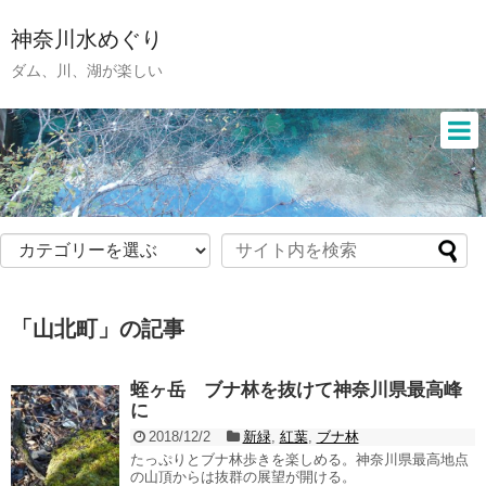
神奈川水めぐり
ダム、川、湖が楽しい
「
山北町
」
の記事
蛭ヶ岳 ブナ林を抜けて神奈川県最高峰
に
2018/12/2
新緑
,
紅葉
,
ブナ林
たっぷりとブナ林歩きを楽しめる。神奈川県最高地点
の山頂からは抜群の展望が開ける。