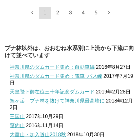
1
2
3
4
5
ブナ林以外は、おおむね水系別に上流から下流に向
けて並べています
神奈川県のダムカード集め：自動車編
2016年8月27日
神奈川県のダムカード集め：電車･バス編
2017年7月19
日
天皇陛下御在位三十年記念ダムカード
2019年2月28日
蛭ヶ岳 ブナ林を抜けて神奈川県最高峰に
2018年12月
2日
三国山
2017年10月29日
菰釣山
2016年11月14日
大室山・加入道山2018秋
2018年10月30日