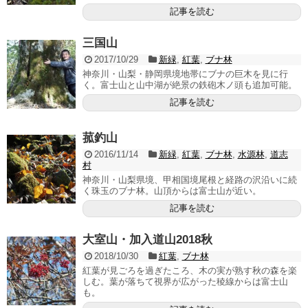
記事を読む
三国山
2017/10/29
新緑
,
紅葉
,
ブナ林
神奈川・山梨・静岡県境地帯にブナの巨木を見に行
く。富士山と山中湖が絶景の鉄砲木ノ頭も追加可能。
記事を読む
菰釣山
2016/11/14
新緑
,
紅葉
,
ブナ林
,
水源林
,
道志
村
神奈川・山梨県境、甲相国境尾根と経路の沢沿いに続
く珠玉のブナ林。山頂からは富士山が近い。
記事を読む
大室山・加入道山2018秋
2018/10/30
紅葉
,
ブナ林
紅葉が見ごろを過ぎたころ、木の実が熟す秋の森を楽
しむ。葉が落ちて視界が広がった稜線からは富士山
も。