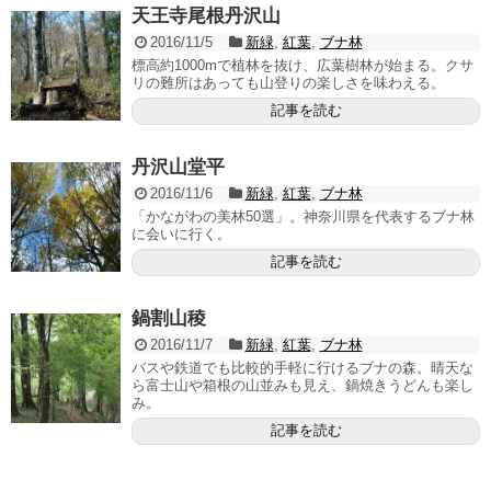
天王寺尾根丹沢山
2016/11/5
新緑
,
紅葉
,
ブナ林
標高約1000mで植林を抜け、広葉樹林が始まる。クサ
リの難所はあっても山登りの楽しさを味わえる。
記事を読む
丹沢山堂平
2016/11/6
新緑
,
紅葉
,
ブナ林
「かながわの美林50選」。神奈川県を代表するブナ林
に会いに行く。
記事を読む
鍋割山稜
2016/11/7
新緑
,
紅葉
,
ブナ林
バスや鉄道でも比較的手軽に行けるブナの森。晴天な
ら富士山や箱根の山並みも見え、鍋焼きうどんも楽し
み。
記事を読む