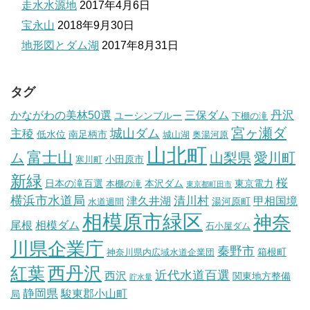
走水水源地
2017年4月6日
宝永山
2018年9月30日
地形図とダム湖
2017年8月31日
タグ
丹沢
かながわの美林50選
三保ダム
ユーシンブルー
下棚の滝
宮ヶ瀬ダ
城山ダム
主稜
低水位
南足柄市
城山湖
奥湯河原
山北町
富士山
ム
山梨県
愛川町
小田原市
寒川町
新緑
桜
日本の滝百選
本沢ダム
東京電力
本棚の滝
東京都町田市
横浜市水道局
清川村
津久井湖
甲相国境
湯河原町
水道週間
相模原市緑区
神奈
尾根
相模ダム
石小屋ダム
川県企業庁
秦野市
箱根町
神奈川県内広域水道企業団
西丹沢
紅葉
近代水道百選
西沢
関東地方整備
貯水量
静岡県
駿東郡小山町
局